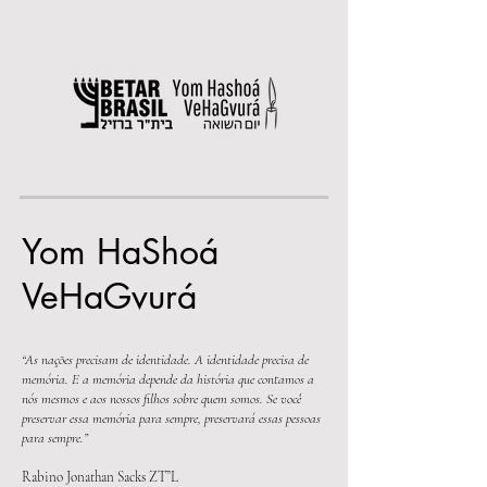
Yom HaShoá
VeHaGvurá
“As nações precisam de identidade. A identidade precisa de
memória. E a memória depende da história que contamos a
nós mesmos e aos nossos filhos sobre quem somos. Se você
preservar essa memória para sempre, preservará essas pessoas
para sempre.”
Rabino Jonathan Sacks ZT”L