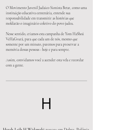
O Movimento Juvenil Judaico Sionista Betar, como uma
instituição educativa centenária, entende sua
responsabilidade em transmitir as histórias que
moldarão o imaginário coletivo do povo judeu.
Nesse sentido, criamos esta campanha de Yom HaShoá
VeHaGvurá, para que cada um de nós, mesmo que
somente por um minuto, paremos para preservar a
memória dessas pessoas - hoje e para sempre.
Assim, convidamos você a acender esta vela e recordar
com a gente.
H
Hersh Leib H Widawski
nasceu em Dobra, Polônia,