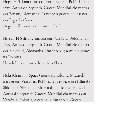
Hugo H Salomon
nasceu em Pleschen, Polônia, em
1872. Antes da Segunda Guerra Mundial ele morou
em Berlim, Alemanha. Durante a guerra ele estava
em Riga, Letônia.
Hugo H foi morto durante a Shoá.
Hirsch H Schlang
nasceu em Varsóvia, Polônia, em
1875. Antes da Segunda Guerra Mundial ele morou
em Bielefeld, Alemanha. Durante a guerra ele estava
na Polônia.
Hirsch H foi morto durante a Shoá.
Hela Khana H Spatz
(nome de solteira Mazurek)
nasceu em Varsóvia, Polônia, em 1903, e era filha de
Shlomo e Nekhama. Ela era dona de casa e casada.
Antes da Segunda Guerra Mundial ela morou em
Varsóvia, Polônia, e estava lá durante a Guerra.
Hela Khana H foi morta durante a Shoá.
Hinda H Tzitur
nasceu em Tarnov, Polônia, em
1867, e era filha de Tzvi e Tee. Ela era uma dona de
casa e casada com Meir. Antes da Segunda Guerra